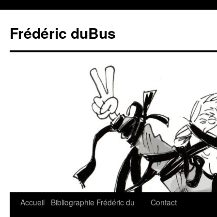
Frédéric duBus
Accueil
Bibliographie
Frédéric du
Contact