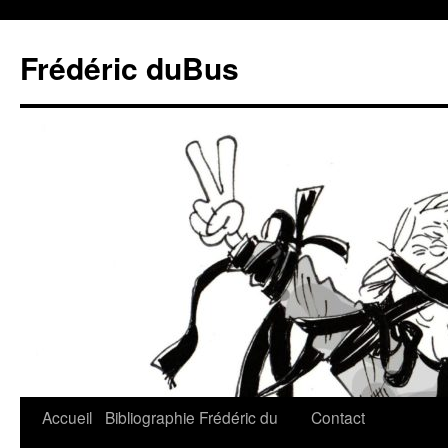
Frédéric duBus
Accueil
Bibliographie
Frédéric du
Contact