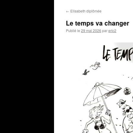
←
Elisabeth diplômée
Le temps va changer
Publié le
29 mai 2026
par
eric2