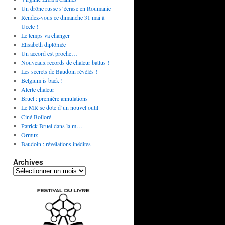
Un drône russe s’écrase en Roumanie
Rendez-vous ce dimanche 31 mai à
Uccle !
Le temps va changer
Elisabeth diplômée
Un accord est proche…
Nouveaux records de chaleur battus !
Les secrets de Baudoin révélés !
Belgium is back !
Alerte chaleur
Bruel : première annulations
Le MR se dote d’un nouvel outil
Ciné Bolloré
Patrick Bruel dans la m…
Ormuz
Baudoin : révélations inédites
Archives