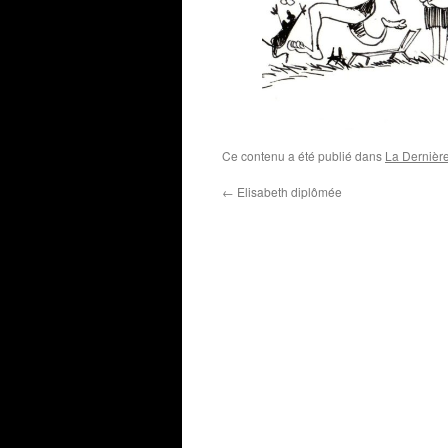
Ce contenu a été publié dans
La Dernièr
←
Elisabeth diplômée