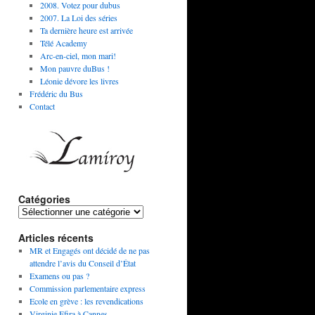
2008. Votez pour dubus
2007. La Loi des séries
Ta dernière heure est arrivée
Télé Academy
Arc-en-ciel, mon mari!
Mon pauvre duBus !
Léonie dévore les livres
Frédéric du Bus
Contact
Catégories
Articles récents
MR et Engagés ont décidé de ne pas
attendre l’avis du Conseil d’État
Examens ou pas ?
Commission parlementaire express
Ecole en grève : les revendications
Virginie Efira à Cannes