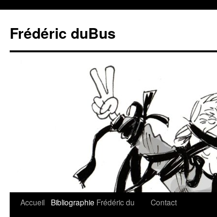
Frédéric duBus
Accueil
Bibliographie
Frédéric du
Contact