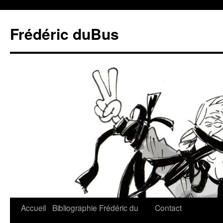
Frédéric duBus
Accueil
Bibliographie
Frédéric du
Contact