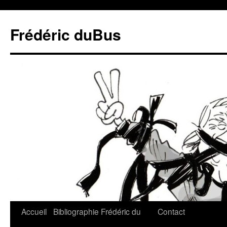
Frédéric duBus
Accueil
Bibliographie
Frédéric du
Contact