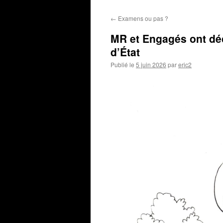
←
Examens ou pas ?
MR et Engagés ont déc
d’État
Publié le
5 juin 2026
par
eric2