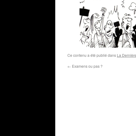
Ce contenu a été publié dans
La Dernièr
←
Examens ou pas ?