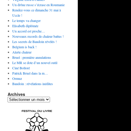
Un drône russe s’écrase en Roumanie
Rendez-vous ce dimanche 31 mai à
Uccle !
Le temps va changer
Elisabeth diplômée
Un accord est proche…
Nouveaux records de chaleur battus !
Les secrets de Baudoin révélés !
Belgium is back !
Alerte chaleur
Bruel : première annulations
Le MR se dote d’un nouvel outil
Ciné Bolloré
Patrick Bruel dans la m…
Ormuz
Baudoin : révélations inédites
Archives