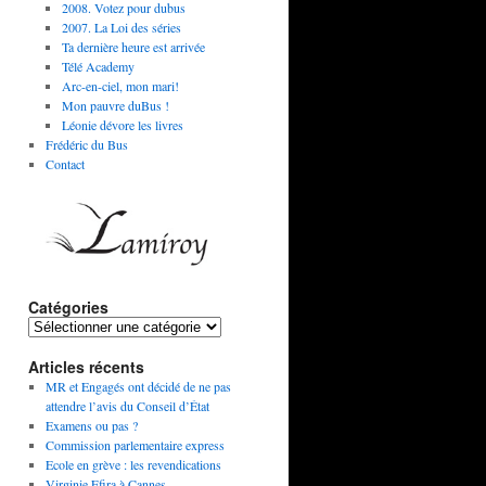
2008. Votez pour dubus
2007. La Loi des séries
Ta dernière heure est arrivée
Télé Academy
Arc-en-ciel, mon mari!
Mon pauvre duBus !
Léonie dévore les livres
Frédéric du Bus
Contact
Catégories
Articles récents
MR et Engagés ont décidé de ne pas
attendre l’avis du Conseil d’État
Examens ou pas ?
Commission parlementaire express
Ecole en grève : les revendications
Virginie Efira à Cannes