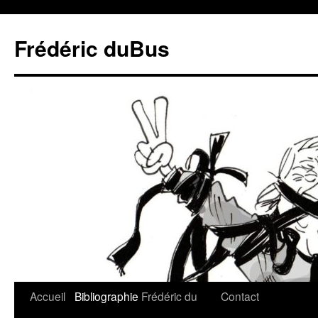
Frédéric duBus
Accueil
Bibliographie
Frédéric du
Contact