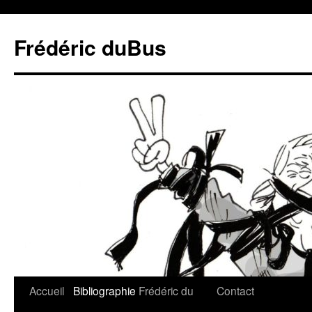
Frédéric duBus
Accueil
Bibliographie
Frédéric du
Contact