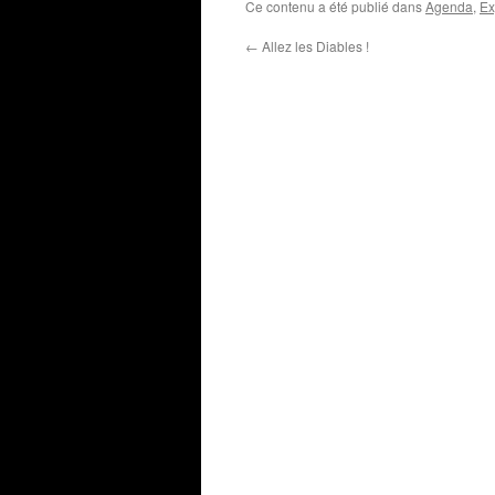
Ce contenu a été publié dans
Agenda
,
Ex
←
Allez les Diables !