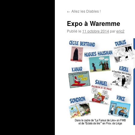
←
Allez les Diables !
Expo à Waremme
Publié le
11 octobre 2014
par
eric2