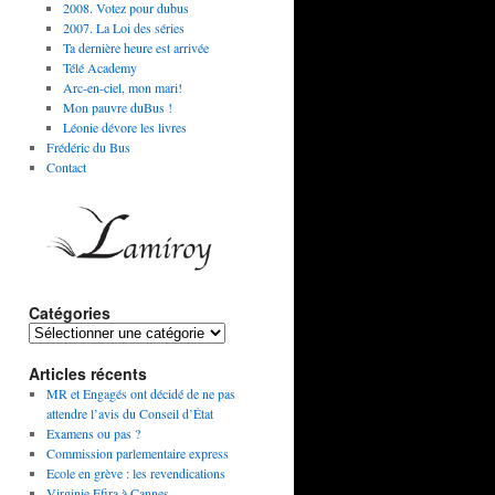
2008. Votez pour dubus
2007. La Loi des séries
Ta dernière heure est arrivée
Télé Academy
Arc-en-ciel, mon mari!
Mon pauvre duBus !
Léonie dévore les livres
Frédéric du Bus
Contact
Catégories
Articles récents
MR et Engagés ont décidé de ne pas
attendre l’avis du Conseil d’État
Examens ou pas ?
Commission parlementaire express
Ecole en grève : les revendications
Virginie Efira à Cannes