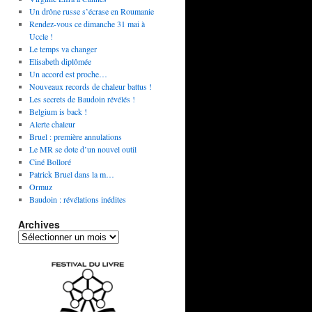
Un drône russe s’écrase en Roumanie
Rendez-vous ce dimanche 31 mai à
Uccle !
Le temps va changer
Elisabeth diplômée
Un accord est proche…
Nouveaux records de chaleur battus !
Les secrets de Baudoin révélés !
Belgium is back !
Alerte chaleur
Bruel : première annulations
Le MR se dote d’un nouvel outil
Ciné Bolloré
Patrick Bruel dans la m…
Ormuz
Baudoin : révélations inédites
Archives