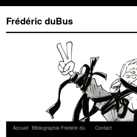
Frédéric duBus
Accueil
Bibliographie
Frédéric du
Contact