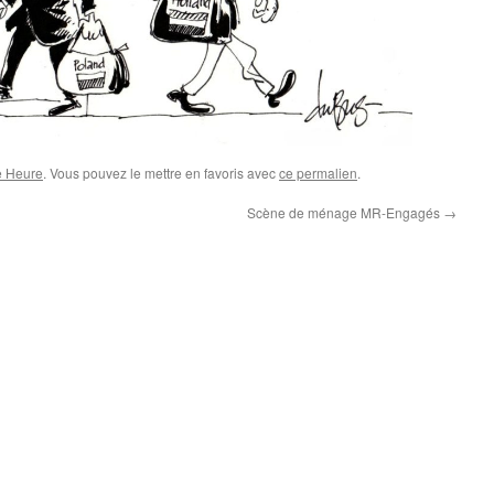
e Heure
. Vous pouvez le mettre en favoris avec
ce permalien
.
Scène de ménage MR-Engagés
→