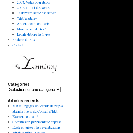
2008. Votez pour dubus
2007. La Loi des séries
Ta dernière heure est arrivée
Télé Academy
Arc-en-ciel, mon mari!
Mon pauvre duBus !
Léonie dévore les livres
Frédéric du Bus
Contact
Catégories
Articles récents
MR et Engagés ont décidé de ne pas
attendre l’avis du Conseil d’État
Examens ou pas ?
Commission parlementaire express
Ecole en grève : les revendications
Virginie Efira à Cannes