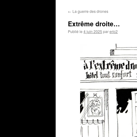
←
La guerre des drones
Extrême droite…
Publié le
4 juin 2025
par
eric2