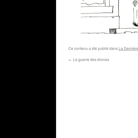
Ce contenu a été publié dans
La Dernièr
←
La guerre des drones