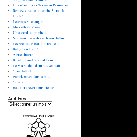
Un drône russe s’écrase en Roumanie
Rendez-vous ce dimanche 31 mai à
Uccle !
Le temps va changer
Elisabeth diplômée
Un accord est proche…
Nouveaux records de chaleur battus !
Les secrets de Baudoin révélés !
Belgium is back !
Alerte chaleur
Bruel : première annulations
Le MR se dote d’un nouvel outil
Ciné Bolloré
Patrick Bruel dans la m…
Ormuz
Baudoin : révélations inédites
Archives