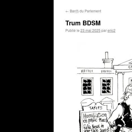
←
Bar(t) du Parlement
Trum BDSM
Publié le
23 mai 2025
par
eric2