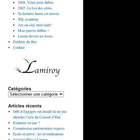
2008. Votez pour dubus
2007. La Loi des séries
Ta dernière heure est arrivée
Télé Academy
Arc-en-ciel, mon mari!
Mon pauvre duBus !
Léonie dévore les livres
Frédéric du Bus
Contact
Catégories
Articles récents
MR et Engagés ont décidé de ne pas
attendre l’avis du Conseil d’État
Examens ou pas ?
Commission parlementaire express
Ecole en grève : les revendications
Virginie Efira à Cannes