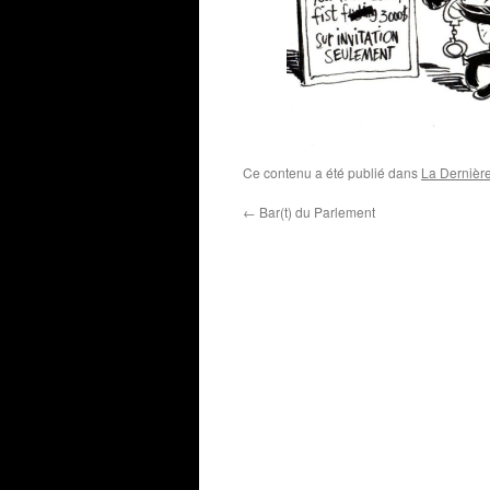
Ce contenu a été publié dans
La Dernièr
←
Bar(t) du Parlement