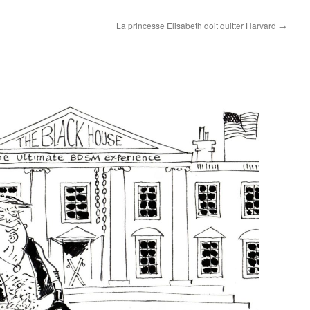
La princesse Elisabeth doit quitter Harvard
→