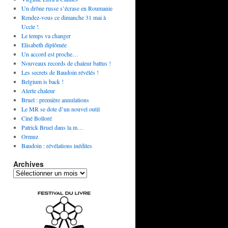
Un drône russe s’écrase en Roumanie
Rendez-vous ce dimanche 31 mai à
Uccle !
Le temps va changer
Elisabeth diplômée
Un accord est proche…
Nouveaux records de chaleur battus !
Les secrets de Baudoin révélés !
Belgium is back !
Alerte chaleur
Bruel : première annulations
Le MR se dote d’un nouvel outil
Ciné Bolloré
Patrick Bruel dans la m…
Ormuz
Baudoin : révélations inédites
Archives