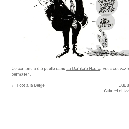
Ce contenu a été publié dans
La Dernière Heure
. Vous pouvez l
permalien
.
←
Foot à la Belge
DuBus
Culturel d’Uc