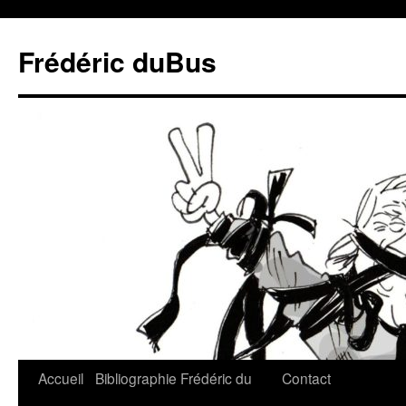
Frédéric duBus
Accueil
Bibliographie
Frédéric du
Contact