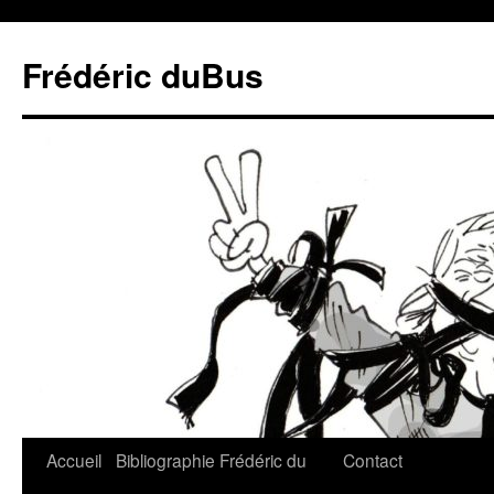
Frédéric duBus
Accueil
Bibliographie
Frédéric du
Contact