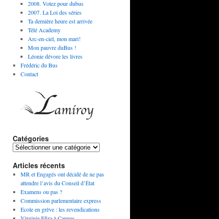
2008. Votez pour dubus
2007. La Loi des séries
Ta dernière heure est arrivée
Télé Academy
Arc-en-ciel, mon mari!
Mon pauvre duBus !
Léonie dévore les livres
Frédéric du Bus
Contact
Catégories
Articles récents
MR et Engagés ont décidé de ne pas
attendre l’avis du Conseil d’État
Examens ou pas ?
Commission parlementaire express
Ecole en grève : les revendications
Virginie Efira à Cannes