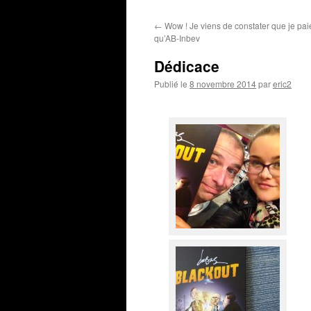
←
Wow ! Je viens de constater que je pai
qu’AB-Inbev
Dédicace
Publié le
8 novembre 2014
par
eric2