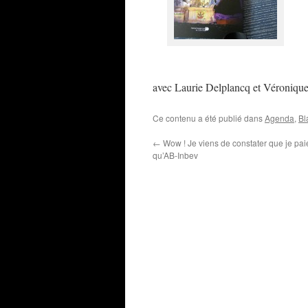
avec Laurie Delplancq et Véroniqu
Ce contenu a été publié dans
Agenda
,
Bl
←
Wow ! Je viens de constater que je pai
qu’AB-Inbev