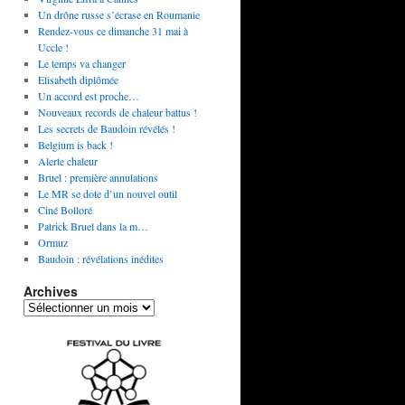
Un drône russe s’écrase en Roumanie
Rendez-vous ce dimanche 31 mai à
Uccle !
Le temps va changer
Elisabeth diplômée
Un accord est proche…
Nouveaux records de chaleur battus !
Les secrets de Baudoin révélés !
Belgium is back !
Alerte chaleur
Bruel : première annulations
Le MR se dote d’un nouvel outil
Ciné Bolloré
Patrick Bruel dans la m…
Ormuz
Baudoin : révélations inédites
Archives