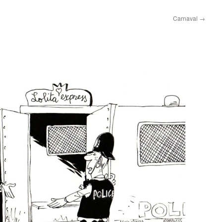
Carnaval
→