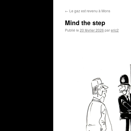
←
Le gaz est revenu à Mons
Mind the step
Publié le
20 février 2026
par
eric2