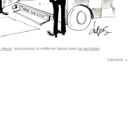
e Heure
. Vous pouvez le mettre en favoris avec
ce permalien
.
Carnaval
→