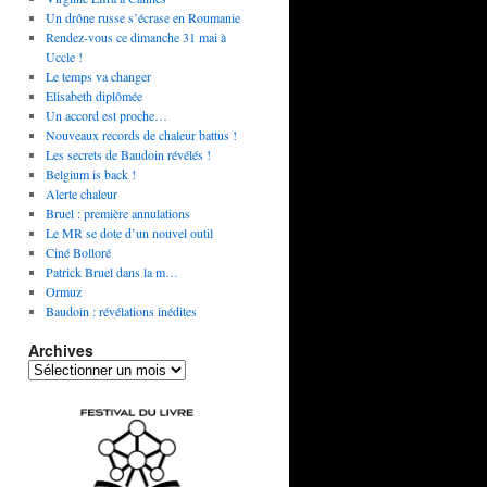
Un drône russe s’écrase en Roumanie
Rendez-vous ce dimanche 31 mai à
Uccle !
Le temps va changer
Elisabeth diplômée
Un accord est proche…
Nouveaux records de chaleur battus !
Les secrets de Baudoin révélés !
Belgium is back !
Alerte chaleur
Bruel : première annulations
Le MR se dote d’un nouvel outil
Ciné Bolloré
Patrick Bruel dans la m…
Ormuz
Baudoin : révélations inédites
Archives