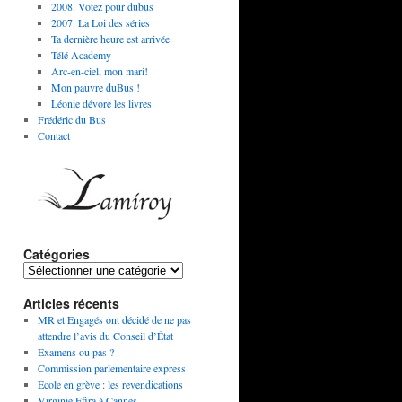
2008. Votez pour dubus
2007. La Loi des séries
Ta dernière heure est arrivée
Télé Academy
Arc-en-ciel, mon mari!
Mon pauvre duBus !
Léonie dévore les livres
Frédéric du Bus
Contact
Catégories
Articles récents
MR et Engagés ont décidé de ne pas
attendre l’avis du Conseil d’État
Examens ou pas ?
Commission parlementaire express
Ecole en grève : les revendications
Virginie Efira à Cannes