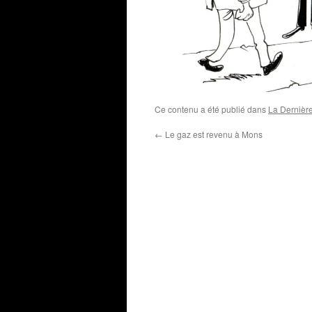
Ce contenu a été publié dans
La Dernièr
←
Le gaz est revenu à Mons