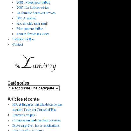
2008. Votez pour dubus
2007. La Loi des séries
Ta dernière heure est arrivée
Télé Academy
Arc-en-ciel, mon mari!
Mon pauvre duBus !
Léonie dévore les livres
Frédéric du Bus
Contact
Catégories
Articles récents
MR et Engagés ont décidé de ne pas
attendre l’avis du Conseil d’État
Examens ou pas ?
Commission parlementaire express
Ecole en grève : les revendications
Virginie Efira à Cannes