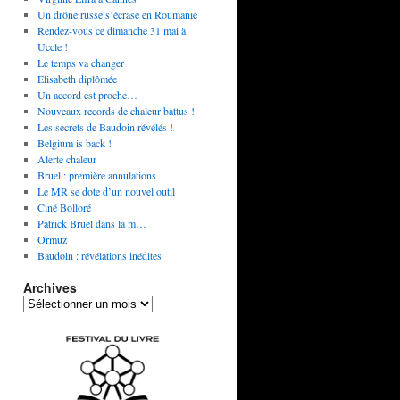
Un drône russe s’écrase en Roumanie
Rendez-vous ce dimanche 31 mai à
Uccle !
Le temps va changer
Elisabeth diplômée
Un accord est proche…
Nouveaux records de chaleur battus !
Les secrets de Baudoin révélés !
Belgium is back !
Alerte chaleur
Bruel : première annulations
Le MR se dote d’un nouvel outil
Ciné Bolloré
Patrick Bruel dans la m…
Ormuz
Baudoin : révélations inédites
Archives