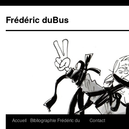
Frédéric duBus
Accueil
Bibliographie
Frédéric du
Contact