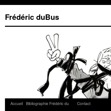
Frédéric duBus
Accueil
Bibliographie
Frédéric du
Contact