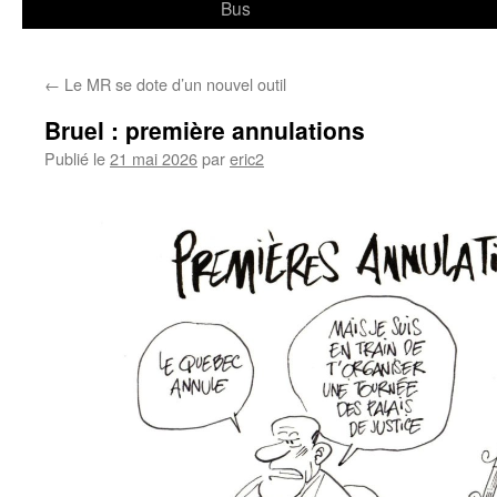
Bus
←
Le MR se dote d’un nouvel outil
Bruel : première annulations
Publié le
21 mai 2026
par
eric2