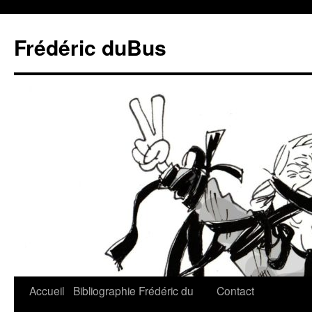
Frédéric duBus
Accueil
Bibliographie
Frédéric du
Contact