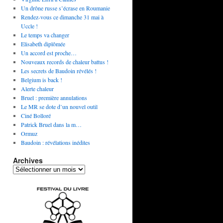
Un drône russe s’écrase en Roumanie
Rendez-vous ce dimanche 31 mai à
Uccle !
Le temps va changer
Elisabeth diplômée
Un accord est proche…
Nouveaux records de chaleur battus !
Les secrets de Baudoin révélés !
Belgium is back !
Alerte chaleur
Bruel : première annulations
Le MR se dote d’un nouvel outil
Ciné Bolloré
Patrick Bruel dans la m…
Ormuz
Baudoin : révélations inédites
Archives