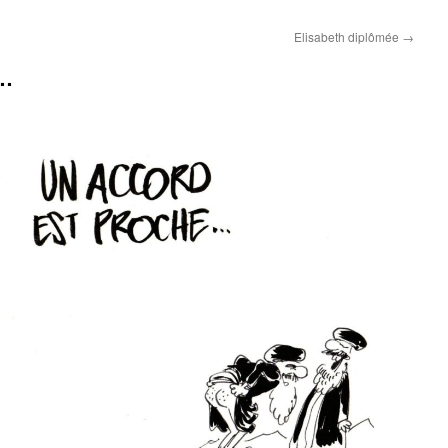
Elisabeth diplômée
→
e…