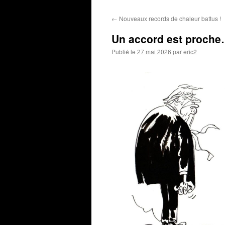
←
Nouveaux records de chaleur battus !
Un accord est proch
Publié le
27 mai 2026
par
eric2