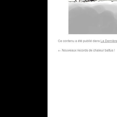
Ce contenu a été publié dans
La Dernièr
←
Nouveaux records de chaleur battus !