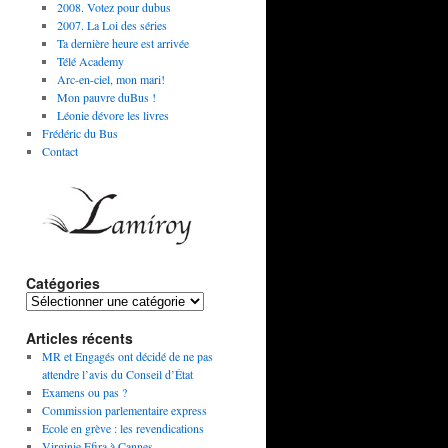
2008. Votez pour dubus
2007. La Loi des séries
Ta dernière heure est arrivée
Télé Academy
Arc-en-ciel, mon mari!
Mon pauvre duBus !
Léonie dévore les livres
Frédéric du Bus
Contact
Catégories
Articles récents
MR et Engagés ont décidé de ne pas
attendre l’avis du Conseil d’État
Examens ou pas ?
Commission parlementaire express
Ecole en grève : les revendications
Virginie Efira à Cannes