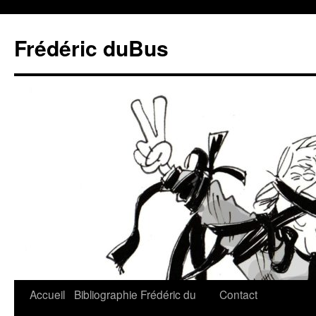
Frédéric duBus
Accueil
Bibliographie
Frédéric du
Contact