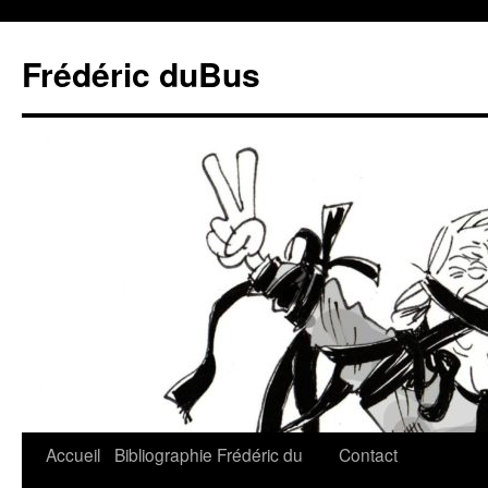
Frédéric duBus
Accueil
Bibliographie
Frédéric du
Contact