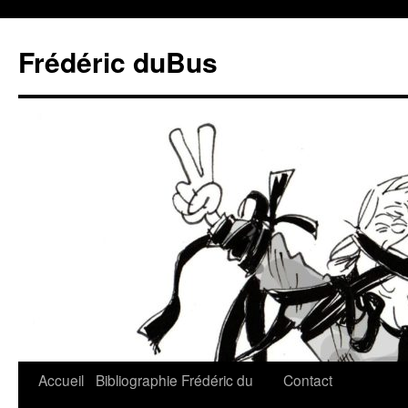
Frédéric duBus
Accueil
Bibliographie
Frédéric du
Contact