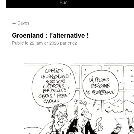
Bus
←
Davos
Groenland : l’alternative !
Publié le
22 janvier 2026
par
eric2