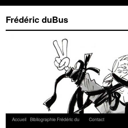
Frédéric duBus
Accueil
Bibliographie
Frédéric du
Contact