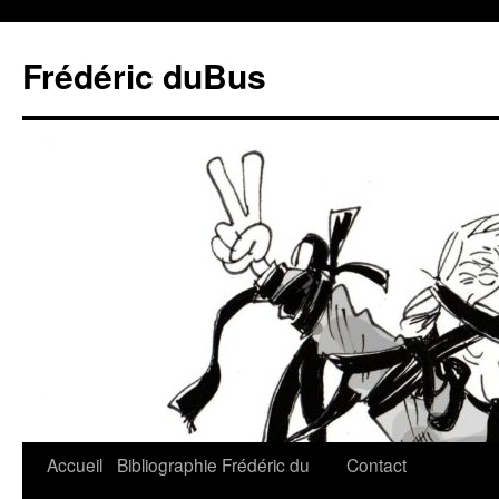
Frédéric duBus
Accueil
Bibliographie
Frédéric du
Contact