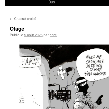
Bus
←
Chassé-croisé
Otage
Publié le
5 août 2025
par
eric2