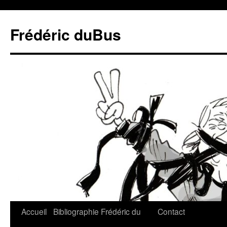
Frédéric duBus
Accueil
Bibliographie
Frédéric du
Contact