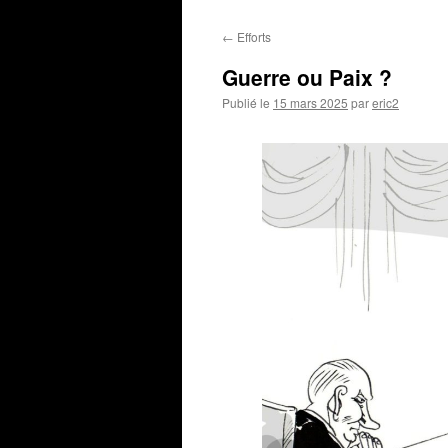
←
Efforts
Guerre ou Paix ?
Publié le
15 mars 2025
par
eric2