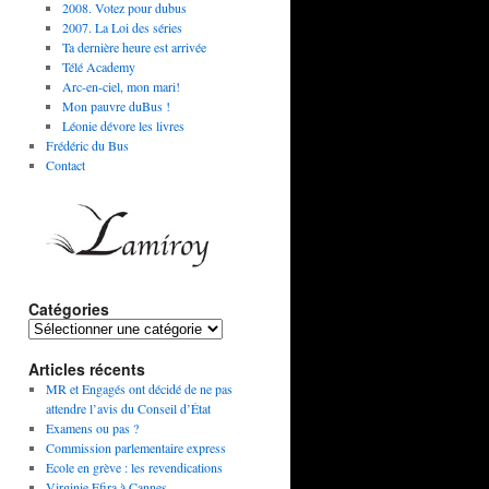
2008. Votez pour dubus
2007. La Loi des séries
Ta dernière heure est arrivée
Télé Academy
Arc-en-ciel, mon mari!
Mon pauvre duBus !
Léonie dévore les livres
Frédéric du Bus
Contact
Catégories
Articles récents
MR et Engagés ont décidé de ne pas
attendre l’avis du Conseil d’État
Examens ou pas ?
Commission parlementaire express
Ecole en grève : les revendications
Virginie Efira à Cannes