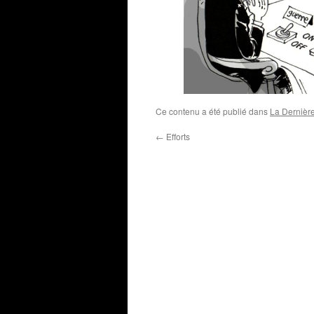
Ce contenu a été publié dans
La Dernièr
←
Efforts