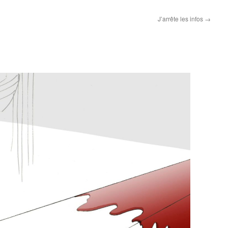
J’arrête les infos
→