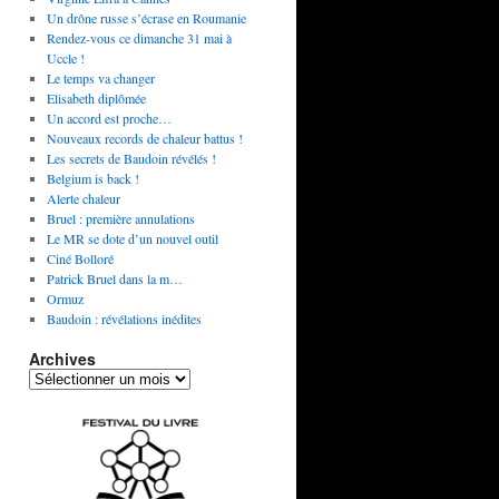
Un drône russe s’écrase en Roumanie
Rendez-vous ce dimanche 31 mai à
Uccle !
Le temps va changer
Elisabeth diplômée
Un accord est proche…
Nouveaux records de chaleur battus !
Les secrets de Baudoin révélés !
Belgium is back !
Alerte chaleur
Bruel : première annulations
Le MR se dote d’un nouvel outil
Ciné Bolloré
Patrick Bruel dans la m…
Ormuz
Baudoin : révélations inédites
Archives