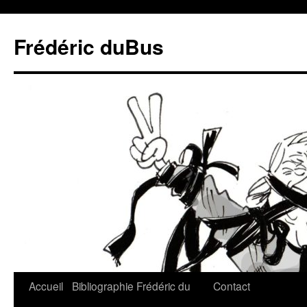
Frédéric duBus
Accueil
Bibliographie
Frédéric du
Contact