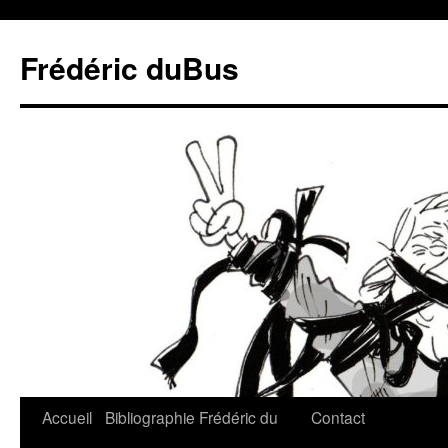
Frédéric duBus
Accueil
Bibliographie
Frédéric du
Contact