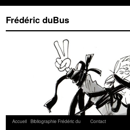
Frédéric duBus
Accueil
Bibliographie
Frédéric du
Contact