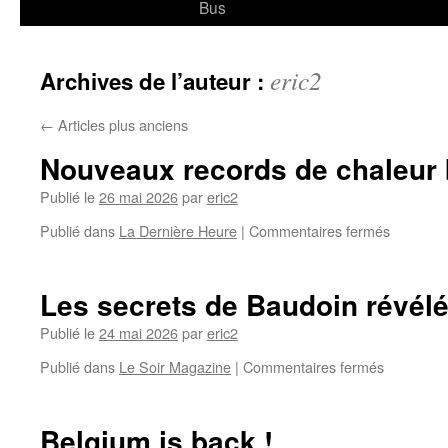
Bus
eric2
Archives de l’auteur :
←
Articles plus anciens
Nouveaux records de chaleur b
Publié le
26 mai 2026
par
eric2
Publié dans
La Dernière Heure
|
Commentaires fermés
Les secrets de Baudoin révélé
Publié le
24 mai 2026
par
eric2
Publié dans
Le Soir Magazine
|
Commentaires fermés
Belgium is back !