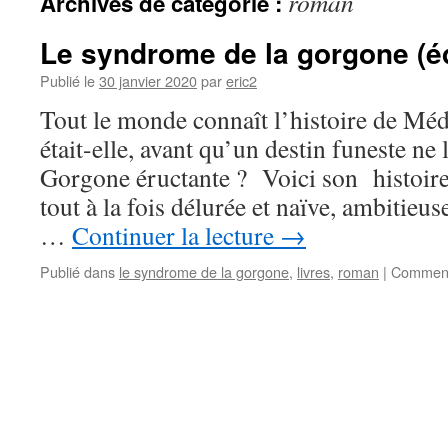
roman
Archives de catégorie :
Le syndrome de la gorgone (é
Publié le
30 janvier 2020
par
eric2
Tout le monde connaît l’histoire de Méd
était-elle, avant qu’un destin funeste ne
Gorgone éructante ? Voici son histoire, 
tout à la fois délurée et naïve, ambitieus
…
Continuer la lecture
→
Publié dans
le syndrome de la gorgone
,
livres
,
roman
|
Comment