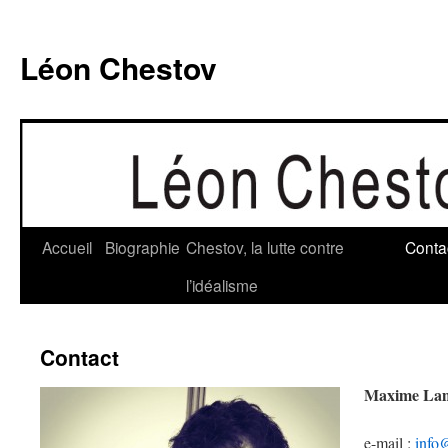
Léon Chestov
Accueil
Biographie
Chestov, la lutte contre
Conta
Aller
l’idéalisme
au
contenu
Contact
Maxime Lam
e-mail :
info