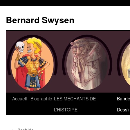
Bernard Swysen
Accueil
Biographie
LES MÉCHANTS DE
Bande
L’HISTOIRE
Dessi
←