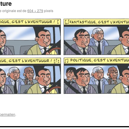
nture
le originale est de
604 × 279
pixels
permalien
.