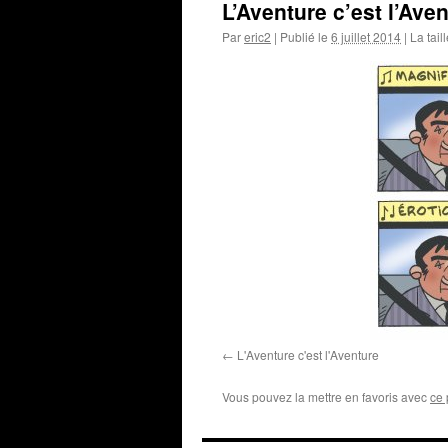
L’Aventure c’est l’Ave
Par
eric2
|
Publié le
6 juillet 2014
|
La tail
L'Aventure c'est l'Aventure
Vous pouvez la mettre en favoris avec
ce 