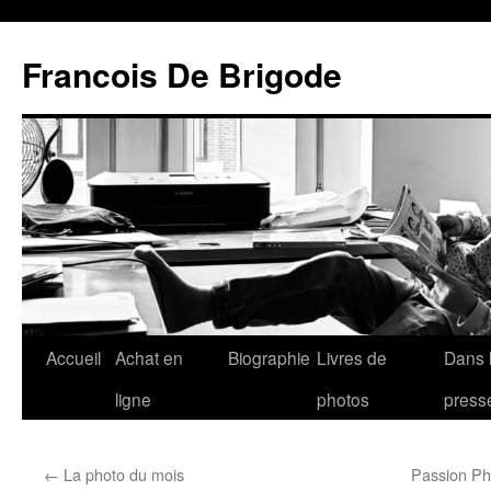
Francois De Brigode
Accueil
Achat en
Biographie
Livres de
Dans 
ligne
photos
press
←
La photo du mois
Passion Ph