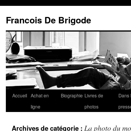
Francois De Brigode
Accueil
Achat en
Biographie
Livres de
Dans 
ligne
photos
press
La photo du mo
Archives de catégorie :