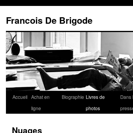
Francois De Brigode
Accueil
Achat en
Biographie
Livres de
Dans 
ligne
photos
press
Nuages