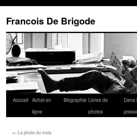
Francois De Brigode
Accueil
Achat en
Biographie
Livres de
Dans 
ligne
photos
press
←
La photo du mois