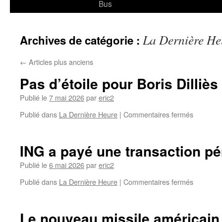
Bus
La Dernière He
Archives de catégorie :
←
Articles plus anciens
Pas d’étoile pour Boris Dilliès
Publié le
7 mai 2026
par
eric2
Publié dans
La Dernière Heure
|
Commentaires fermés
ING a payé une transaction pé
Publié le
6 mai 2026
par
eric2
Publié dans
La Dernière Heure
|
Commentaires fermés
Le nouveau missile américain