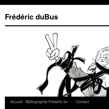
Frédéric duBus
Accueil
Bibliographie
Frédéric du
Contact