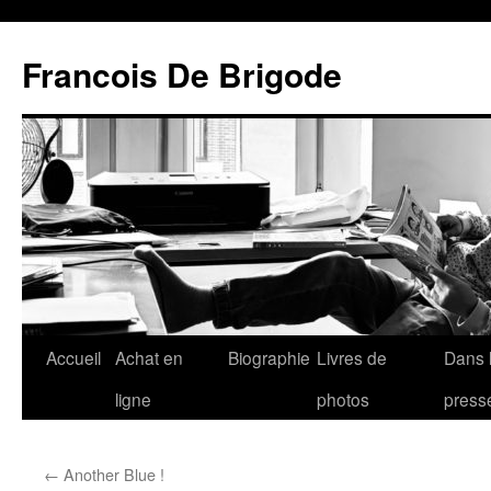
Francois De Brigode
Accueil
Achat en
Biographie
Livres de
Dans 
ligne
photos
press
←
Another Blue !