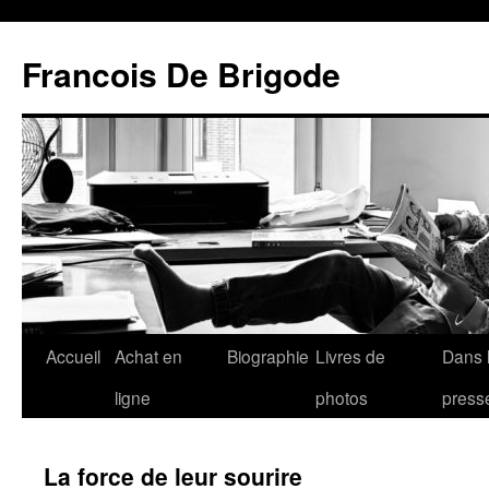
Francois De Brigode
Accueil
Achat en
Biographie
Livres de
Dans 
ligne
photos
press
La force de leur sourire