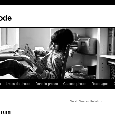
ode
e
Livres de photos
Dans la presse
Galeries photos
Reportages
Selah Sue au Reflektor
→
orum