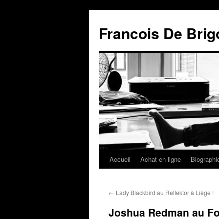
Francois De Brig
Accueil
Achat en ligne
Biographi
←
Lady Blackbird au Reflektor à Liège !
Joshua Redman au F