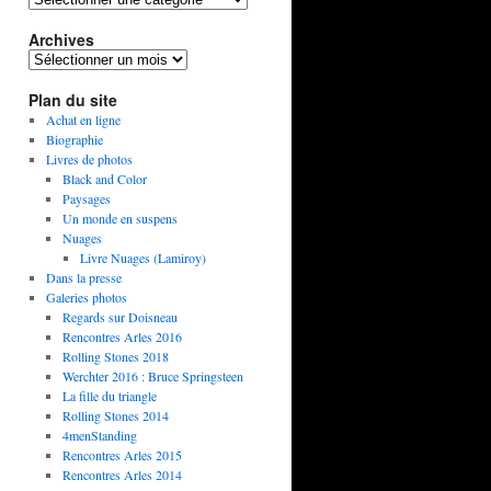
Archives
Plan du site
Achat en ligne
Biographie
Livres de photos
Black and Color
Paysages
Un monde en suspens
Nuages
Livre Nuages (Lamiroy)
Dans la presse
Galeries photos
Regards sur Doisneau
Rencontres Arles 2016
Rolling Stones 2018
Werchter 2016 : Bruce Springsteen
La fille du triangle
Rolling Stones 2014
4menStanding
Rencontres Arles 2015
Rencontres Arles 2014