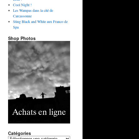
Cool Night !
Les Wampas dans la cité de
Carcassonne
Sting Black and White aux Franco de
Spa
Shop Photos
Catégories