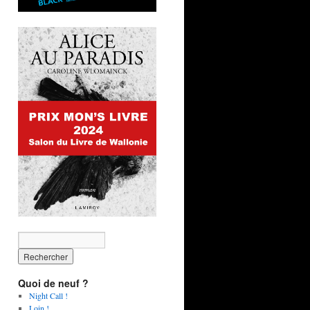
Quoi de neuf ?
Night Call !
Loin !