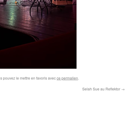
us pouvez le mettre en favoris avec
ce permalien
.
Selah Sue au Reflektor
→