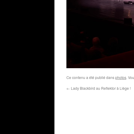
Ce contenu a été publié dans
photos
. Vo
←
Lady Blackbird au Reflektor à Liège !