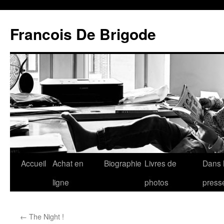
Francois De Brigode
Accueil
Achat en
Biographie
Livres de
Dans 
ligne
photos
press
←
The Night !