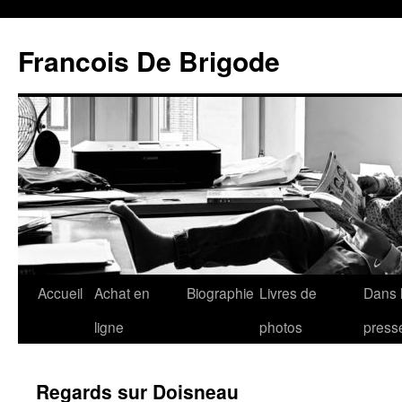
Francois De Brigode
Accueil
Achat en
Biographie
Livres de
Dans 
ligne
photos
press
Regards sur Doisneau