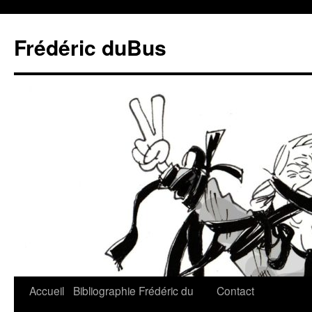
Frédéric duBus
Accueil
Bibliographie
Frédéric du
Contact