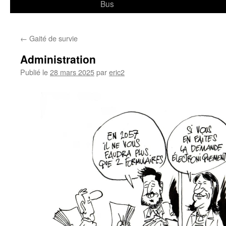
Bus
←
Gaité de survie
Administration
Publié le
28 mars 2025
par
eric2