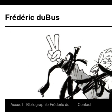
Frédéric duBus
Accueil
Bibliographie
Frédéric du
Contact