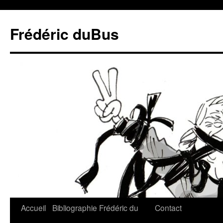
Frédéric duBus
Accueil
Bibliographie
Frédéric du
Contact