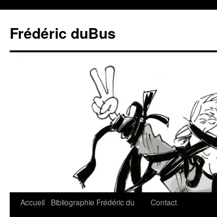
Frédéric duBus
Accueil
Bibliographie
Frédéric du
Contact